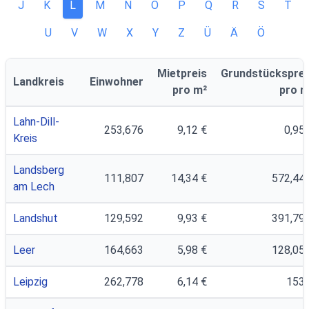
J
K
L
M
N
O
P
Q
R
S
T
U
V
W
X
Y
Z
Ü
Ä
Ö
Mietpreis
Grundstücksprei
Landkreis
Einwohner
pro m²
pro m
Lahn-Dill-
253,676
9,12 €
0,95 
Kreis
Landsberg
111,807
14,34 €
572,44 
am Lech
Landshut
129,592
9,93 €
391,79 
Leer
164,663
5,98 €
128,05 
Leipzig
262,778
6,14 €
153 