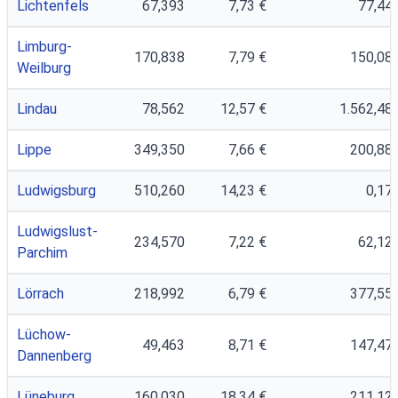
Lichtenfels
67,393
7,73 €
77,44 
Limburg-
170,838
7,79 €
150,08 
Weilburg
Lindau
78,562
12,57 €
1.562,48 
Lippe
349,350
7,66 €
200,88 
Ludwigsburg
510,260
14,23 €
0,17 
Ludwigslust-
234,570
7,22 €
62,12 
Parchim
Lörrach
218,992
6,79 €
377,55 
Lüchow-
49,463
8,71 €
147,47 
Dannenberg
Lüneburg
160,030
18,34 €
211,12 