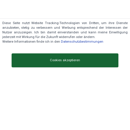
Diese Seite nutzt Website Tracking-Technologien von Dritten, um ihre Dienste
anzubieten, stetig zu verbessern und Werbung entsprechend der Interessen der
Nutzer anzuzeigen. Ich bin damit einverstanden und kann meine Einwilligung
jederzeit mit Wirkung für die Zukunft widerrufen oder ändern.
Ständige Aktualisierung der Daten
Weitere Informationen finde ich in den
Datenschutzbestimmungen
Cookies akzeptieren
Hinweis
Alle Angaben auf dieser Website sind Auswertungen aus dem
aktuellen Immobilienmarkt, für die Richtigkeit der Angaben
wird keine Gewährleistung übernommen.