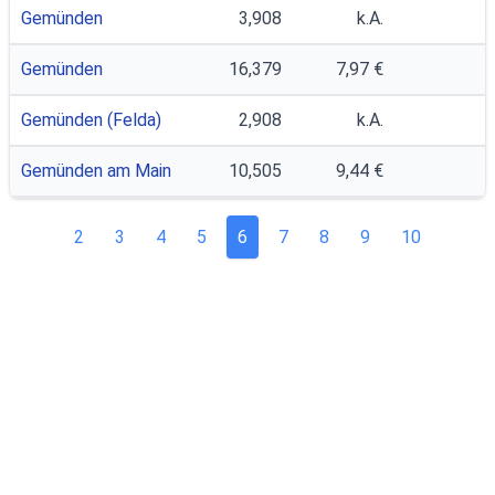
Gemünden
3,908
k.A.
Gemünden
16,379
7,97 €
Gemünden (Felda)
2,908
k.A.
Gemünden am Main
10,505
9,44 €
2
3
4
5
6
7
8
9
10