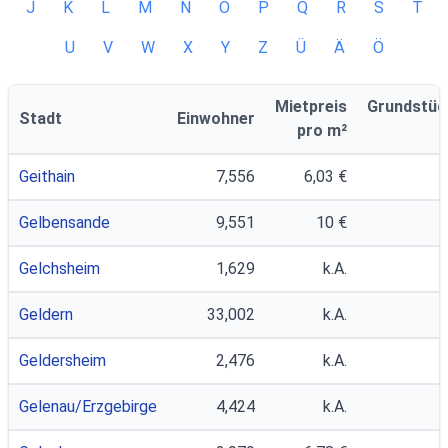
J
K
L
M
N
O
P
Q
R
S
T
U
V
W
X
Y
Z
Ü
Ä
Ö
Mietpreis
Grundstüc
Stadt
Einwohner
pro m²
Geithain
7,556
6,03 €
Gelbensande
9,551
10 €
Gelchsheim
1,629
k.A.
Geldern
33,002
k.A.
Geldersheim
2,476
k.A.
Gelenau/Erzgebirge
4,424
k.A.