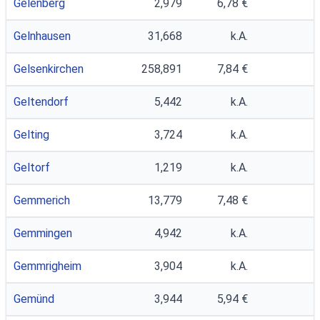
Gelenberg
2,979
6,78 €
Gelnhausen
31,668
k.A.
Gelsenkirchen
258,891
7,84 €
Geltendorf
5,442
k.A.
Gelting
3,724
k.A.
Geltorf
1,219
k.A.
Gemmerich
13,779
7,48 €
Gemmingen
4,942
k.A.
Gemmrigheim
3,904
k.A.
Gemünd
3,944
5,94 €