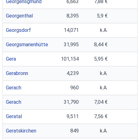
Georgensgmünd
6,663
7,88 €
4
Georgenthal
8,395
5,9 €
Georgsdorf
14,071
k.A.
Georgsmarienhütte
31,995
8,44 €
Gera
101,154
5,95 €
Gerabronn
4,239
k.A.
Gerach
960
k.A.
Gerach
31,790
7,04 €
Geratal
9,511
7,56 €
Geratskirchen
849
k.A.