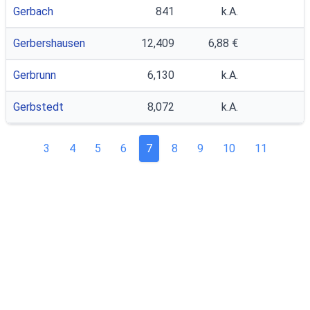
Gerbach
841
k.A.
Gerbershausen
12,409
6,88 €
Gerbrunn
6,130
k.A.
Gerbstedt
8,072
k.A.
3
4
5
6
7
8
9
10
11