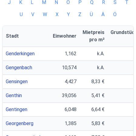
J
K
L
M
N
O
P
Q
R
S
T
U
V
W
X
Y
Z
Ü
Ä
Ö
Mietpreis
Grundstüc
Stadt
Einwohner
pro m²
Genderkingen
1,162
k.A.
Gengenbach
10,574
k.A.
Gensingen
4,427
8,33 €
Genthin
39,056
5,41 €
Gentingen
6,048
6,64 €
Georgenberg
1,385
5,83 €